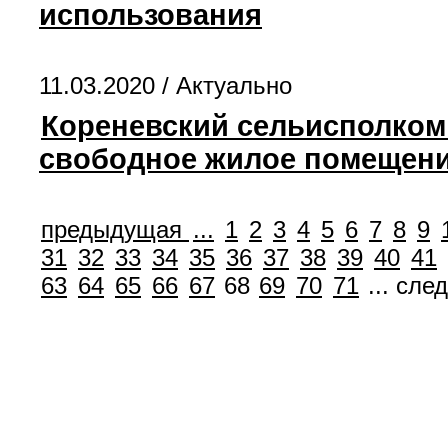
использования
11.03.2020 /
Актуально
Кореневский сельисполком 
свободное жилое помещени
предыдущая
...
1
2
3
4
5
6
7
8
9
31
32
33
34
35
36
37
38
39
40
41
63
64
65
66
67
68
69
70
71
...
сле