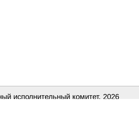
ый исполнительный комитет, 2026
ка сайта
БЕЛТА
 в тестовом режиме, в случае обнаруже
ный адрес it@smorgon.gov.by