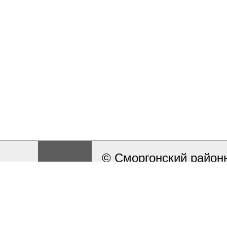
© Сморгонский районн
Разработка и поддерж
Работа сайта ведётся
сообщать на электрон