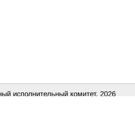
ый исполнительный комитет, 2026
ка сайта
БЕЛТА
 в тестовом режиме, в случае обнаруже
ный адрес it@smorgon.gov.by