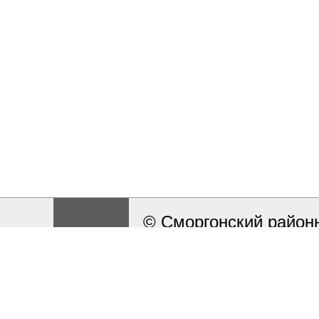
© Сморгонский районн
Разработка и поддерж
Работа сайта ведётся
сообщать на электрон