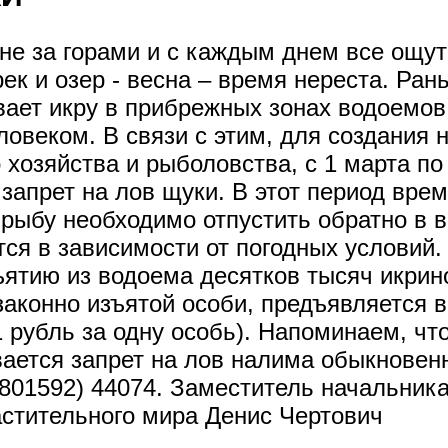
не за горами и с каждым днем все ощу
к и озер - весна – время нереста. Ран
ает икру в прибрежных зонах водоемов 
овеком. В связи с этим, для создания 
хозяйства и рыболовства, с 1 марта по
запрет на лов щуки. В этот период вре
рыбу необходимо отпустить обратно в в
тся в зависимости от погодных условий
ъятию из водоема десятков тысяч икрин
аконно изъятой особи, предъявляется в
1 рубль за одну особь). Напоминаем, что
вается запрет на лов налима обыкновен
801592) 44074. Заместитель начальник
астительного мира Денис Чертович