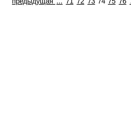
предыдущая
...
71
72
73
74
75
76