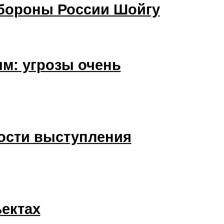
обороны России Шойгу
м: угрозы очень
ности выступления
ектах