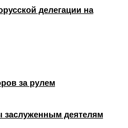
орусской делегации на
ров за рулем
ы заслуженным деятелям