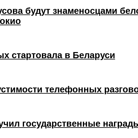
сова будут знаменосцами бел
окио
ых стартовала в Беларуси
устимости телефонных разгово
учил государственные наград