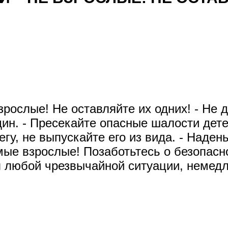
слые! Не оставляйте их одних! - Не до
ин. - Пресекайте опасные шалости дете
егу, не выпускайте его из вида. - Наден
ые взрослые! Позаботьтесь о безопасно
я любой чрезвычайной ситуации, немед