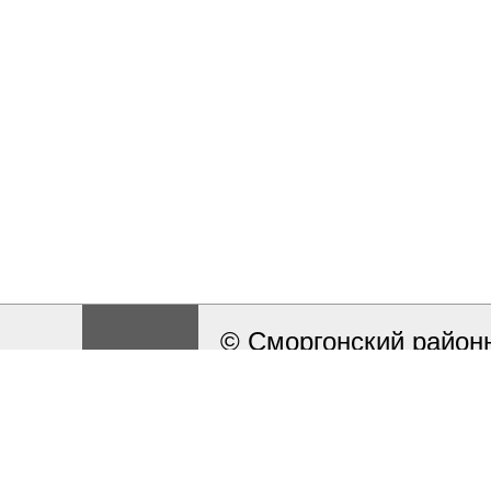
© Сморгонский районн
Разработка и поддерж
Работа сайта ведётся
сообщать на электрон