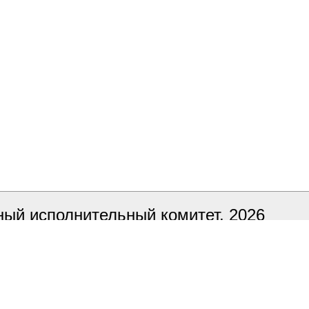
ый исполнительный комитет, 2026
ка сайта
БЕЛТА
 в тестовом режиме, в случае обнаруже
ный адрес it@smorgon.gov.by