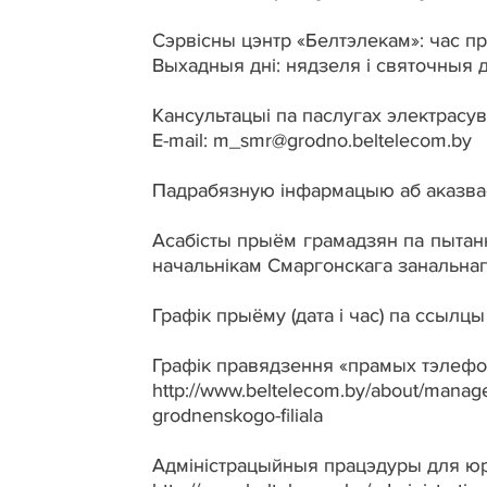
Сэрвісны цэнтр «Белтэлекам»: час пра
Выхадныя дні: нядзеля і святочныя д
Кансультацыі па паслугах электрасувя
E-mail: m_smr@grodno.beltelecom.by
Падрабязную інфармацыю аб аказвае
Асабісты прыём грамадзян па пытанн
начальнікам Смаргонскага занальнаг
Графік прыёму (дата і час) па ссылцы
Графік правядзення «прамых тэлефонн
http://www.beltelecom.by/about/manage
grodnenskogo-filiala
Адміністрацыйныя працэдуры для юр