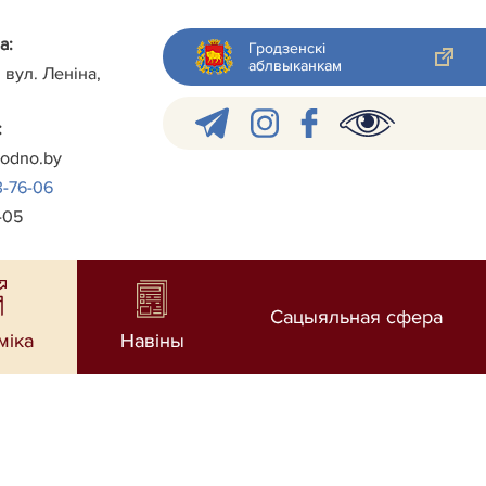
а:
Гродзенскі
аблвыканкам
 вул. Леніна,
:
rodno.by
3-76-06
-05
Сацыяльная сфера
міка
Навiны