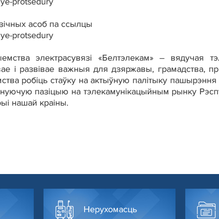
nye-protsedury
зічных асоб па ссылцы
nye-protsedury
ыемства электрасувязі «Белтэлекам» – вядучая т
ае і развівае важныя для дзяржавы, грамадства, пры
мства робіць стаўку на актыўную палітыку пашырэння 
мінуючую пазіцыю на тэлекамунікацыйным рынку Рэсп
ыі нашай краіны.
Нерухомасць