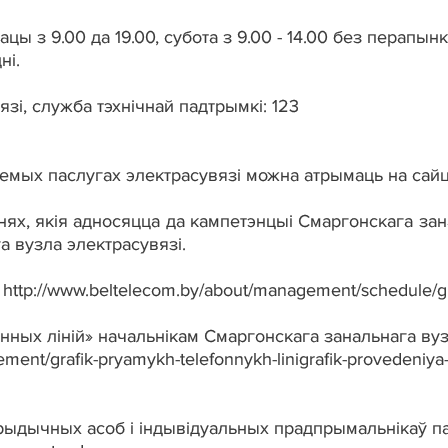
цы з 9.00 да 19.00, субота з 9.00 - 14.00 без перапынк
ні.
зі, служба тэхнічнай падтрымкі: 123
мых паслугах электрасувязі можна атрымаць на сайц
ях, якія адносяцца да кампетэнцыі Смаргонскага зан
а вузла электрасувязі.
 http://www.beltelecom.by/about/management/schedule/
ых ліній» начальнікам Смаргонскага занальнага вузла
ment/grafik-pryamykh-telefonnykh-linigrafik-provedeniya
ыдычных асоб і індывідуальных прадпрымальнікаў п