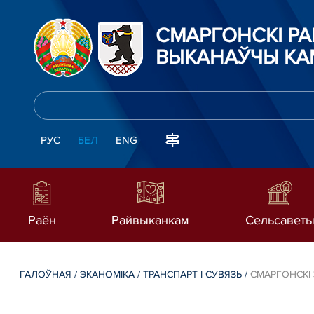
СМАРГОНСКІ Р
ВЫКАНАЎЧЫ КА
РУС
БЕЛ
ENG
Раён
Райвыканкам
Сельсавет
ГАЛОЎНАЯ
/
ЭКАНОМІКА
/
ТРАНСПАРТ І СУВЯЗЬ
/
СМАРГОНСКІ 