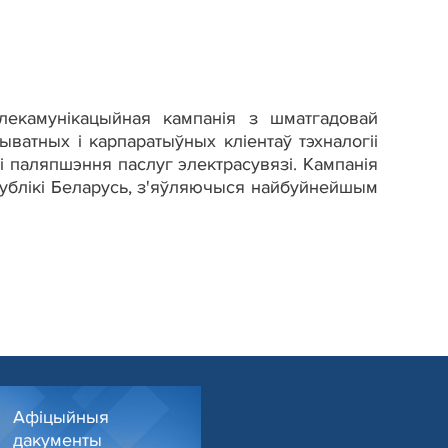
элекамунікацыйная кампанія з шматгадовай
ватных і карпаратыўных кліентаў тэхналогіі
і паляпшэння паслуг электрасувязі. Кампанія
ублікі Беларусь, з'яўляючыся найбуйнейшым
Афіцыйныя
дакументы