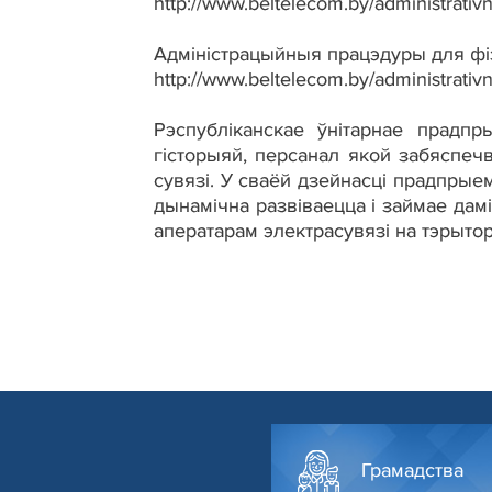
http://www.beltelecom.by/administrativ
Адміністрацыйныя працэдуры для фі
http://www.beltelecom.by/administrativ
Рэспубліканскае ўнітарнае прадпр
гісторыяй, персанал якой забяспечв
сувязі. У сваёй дзейнасці прадпрые
дынамічна развіваецца і займае да
аператарам электрасувязі на тэрытор
Грамадства