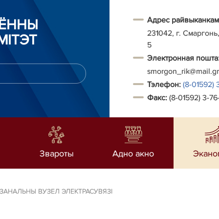
Адрес райвыканкам
АЁННЫ
231042, г. Смаргонь,
МІТЭТ
5
Электронная пошта
smorgon_rik@mail.g
Тэ
лефон:
(8-01592) 
Факс:
(8-01592) 3-76
ы
Звароты
Адно акно
Экано
ЗАНАЛЬНЫ ВУЗЕЛ ЭЛЕКТРАСУВЯЗІ