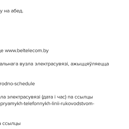
у на абед.
е www.beltelecom.by
альнага вузла электрасувязі, ажыццяўляецца
grodno-schedule
 электрасувязі (дата і час) па ссылцы
-pryamykh-telefonnykh-linii-rukovodstvom-
а ссылцы