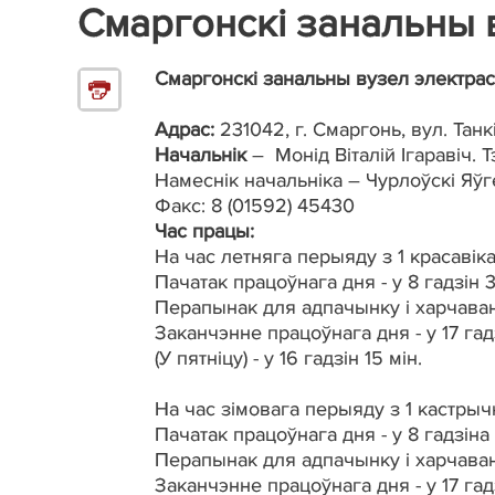
Смаргонскі занальны 
Смаргонскі занальны вузел электрас
Адрас:
231042, г. Смаргонь, вул. Танкіс
Начальнік
– Монід Віталій Ігаравіч. Т
Намеснік начальніка – Чурлоўскі Яўген
Факс: 8 (01592) 45430
Час працы:
На час летняга перыяду з 1 красавіка
Пачатак працоўнага дня - у 8 гадзін 3
Перапынак для адпачынку і харчавання 
Заканчэнне працоўнага дня - у 17 гадз
(У пятніцу) - у 16 гадзін 15 мін.
На час зімовага перыяду з 1 кастрычн
Пачатак працоўнага дня - у 8 гадзіна 
Перапынак для адпачынку і харчавання 
Заканчэнне працоўнага дня - у 17 гадз