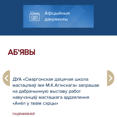
Афіцыйныя
дакументы
АБ'ЯВЫ
ДУА «Смаргонская дзіцячая школа
"Пр
а
мастацтваў імя М.К.Агінскага» запрашае
пра
на дабрачынную выставу работ
пад
навучэнцаў мастацкага аддзялення
раё
«Анёл у тваім сэрцы»
сне
ПАДРАБЯЗНЕЙ
ПАДР