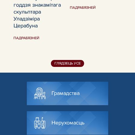
годдзя знакамітага
Нав
ПАДРАБЯЗНЕЙ
скульптара
Аў
Уладзіміра
апа
Церабуна
пры
жы
ПАДРАБЯЗНЕЙ
ПАД
ГЛЯДЗЕЦЬ УСЕ
Грамадства
Нерухомасць