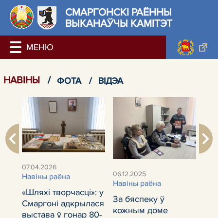
СМАРГОНСКІ РАЁННЫ
ВЫКАНАЎЧЫ КАМІТЭТ
НАВIНЫ
/
ФОТА
/
ВІДЭА
07.04.2026
06.12.2025
Навiны раёна
Навiны раёна
«Шляхі творчасці»: у
За бяспеку ў
Смаргоні адкрылася
на
кожным доме
выстава ў гонар 80-
02.1