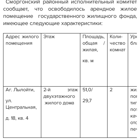
Сморгонский районный исполнительный комитет
сообщает, что освободилось арендное жилое
помещение государственного жилищного фонда,
имеющее следующие характеристики:
Адрес жилого
Этаж
Площадь,
Коли-
Уро
помещения
общая /
чество
бла
жилая,
комнат
кв. м
Аг. Лылойти,
2-й этаж
51,0/
2
жил
двухэтажного
пом
ул.
29,7
жилого дома
тип
Центральная,
пот
каче
д. 18, кв. 4
ото
печ