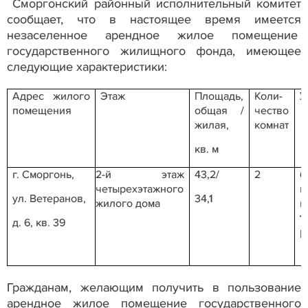
Сморгонский районный исполнительный комитет
сообщает, что в настоящее время имеется
незаселенное арендное жилое помещение
государственного жилищного фонда, имеющее
следующие характеристики:
Адрес жилого
Этаж
Площадь,
Коли-
У
помещения
общая /
чество
жилая,
комнат
кв. м
г. Сморгонь,
2-й этаж
43,2/
2
б
четырехэтажного
ул. Ветеранов,
34,1
жилого дома
п
т
д. 6, кв. 39
р
Гражданам, желающим получить в пользование
арендное жилое помещение государственного