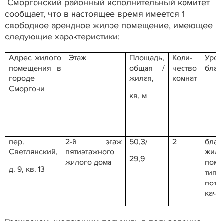
Сморгонский районный исполнительный комитет
сообщает, что в настоящее время имеется 1
свободное арендное жилое помещение, имеющее
следующие характеристики:
Адрес жилого
Этаж
Площадь,
Коли-
Уро
помещения в
общая /
чество
благ
городе
жилая,
комнат
Сморгони
кв. м
пер.
2-й этаж
50,3/
2
бла
Светлянский,
пятиэтажного
жил
29,9
жилого дома
пом
д. 9, кв. 13
тип
пот
каче