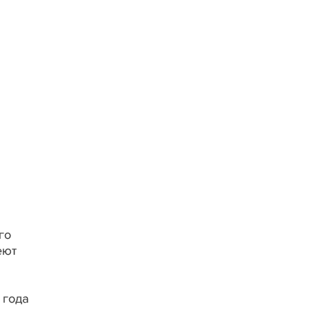
го
еют
 года