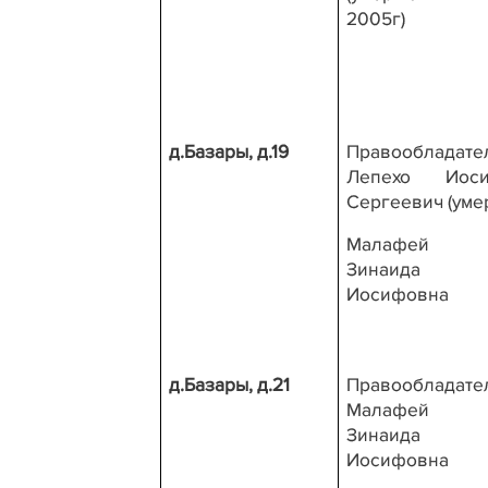
2005г)
д.Базары, д.19
Правообладате
Лепехо Иос
Сергеевич (уме
Малафей
Зинаида
Иосифовна
д.Базары, д.21
Правообладате
Малафей
Зинаида
Иосифовна