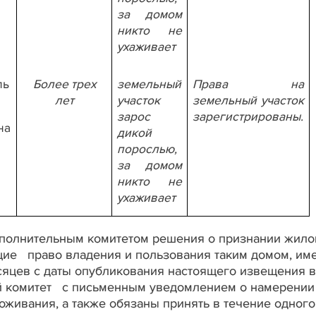
за домом
никто не
ухаживает
ль
Более трех
земельный
Права на
лет
участок
земельный участок
зарос
зарегистрированы.
на
дикой
порослью,
за домом
никто не
ухаживает
сполнительным комитетом решения о признании жило
ие право владения и пользования таким домом, им
есяцев с даты опубликования настоящего извещения в
й комитет с письменным уведомлением о намерении
живания, а также обязаны принять в течение одного