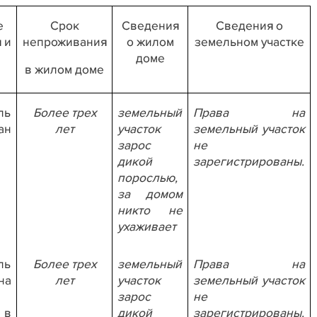
е
Срок
Сведения
Сведения о
 и
непроживания
о жилом
земельном участке
доме
в жилом доме
ль
Более трех
земельный
Права на
н
лет
участок
земельный участок
зарос
не
дикой
зарегистрированы.
порослью,
за домом
никто не
ухаживает
ль
Более трех
земельный
Права на
на
лет
участок
земельный участок
зарос
не
 в
дикой
зарегистрированы.