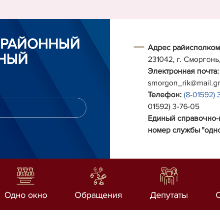
 РАЙОННЫЙ
Адрес райисполком
НЫЙ
231042, г. Сморгонь
Электронная почта:
smorgon_rik@mail.g
Телефон:
(8-01592) 
01592) 3-76-05
Единый справочно
номер службы "одно
Одно окно
Обращения
Депутаты