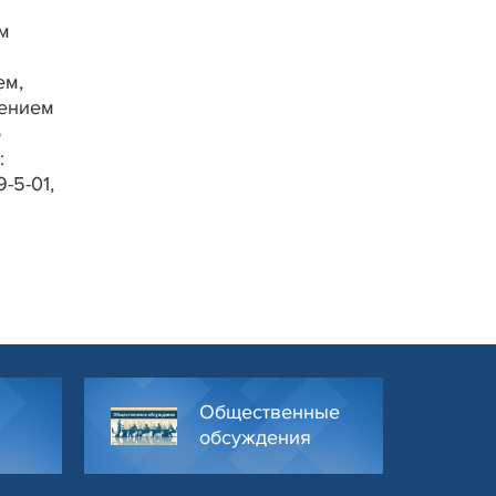
м
ем,
жением
о
:
-5-01,
Общественные
обсуждения