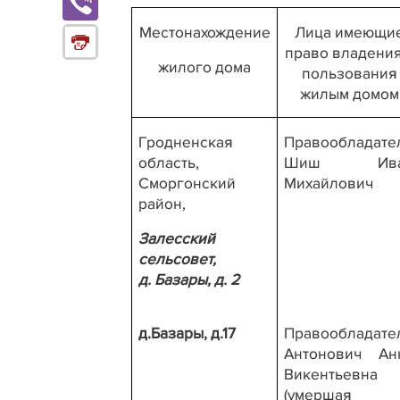
Местонахождение
Лица имеющи
право владения
жилого дома
пользования
жилым домом
Гродненская
Правообладате
область,
Шиш Ива
Сморгонский
Михайлович
район,
Залесский
сельсовет,
д. Базары, д. 2
д.Базары, д.17
Правообладате
Антонович Ан
Викентьевна
(умершая