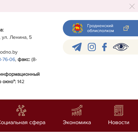
Гродненский
а:
облисполком
, ул. Ленина, 5
rodno.by
3-76-06
,
факс:
(8-
-информационный
 окно":
142
Социальная сфера
Экономика
Новости