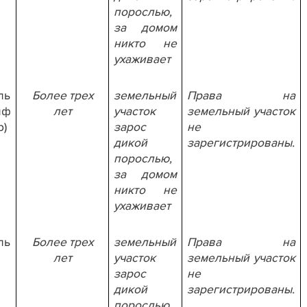
порослью,
за домом
никто не
ухаживает
ль
Более трех
земельный
Права на
иф
лет
участок
земельный участок
р)
зарос
не
дикой
зарегистрированы.
порослью,
за домом
никто не
ухаживает
ль
Более трех
земельный
Права на
лет
участок
земельный участок
зарос
не
дикой
зарегистрированы.
порослью,