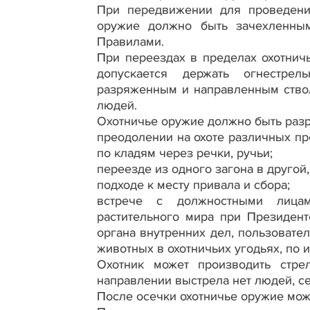
При передвижении для проведения
оружие должно быть зачехленным
Правилами.
При переездах в пределах охотнич
допускается держать огнестре
разряженным и направленным ствол
людей.
Охотничье оружие должно быть раз
преодолении на охоте различных пре
по кладям через речки, ручьи;
переезде из одного загона в другой,
подходе к месту привала и сбора;
встрече с должностными лицам
растительного мира при Президент
органа внутренних дел, пользовате
животных в охотничьих угодьях, по 
Охотник может производить стре
направлении выстрела нет людей, с
После осечки охотничье оружие мож