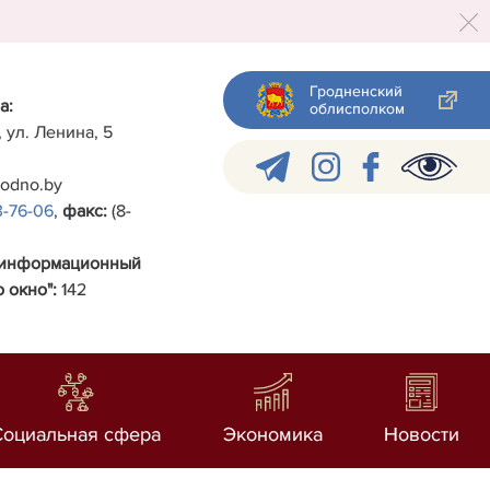
Гродненский
а:
облисполком
, ул. Ленина, 5
rodno.by
3-76-06
,
факс:
(8-
-информационный
 окно":
142
Социальная сфера
Экономика
Новости