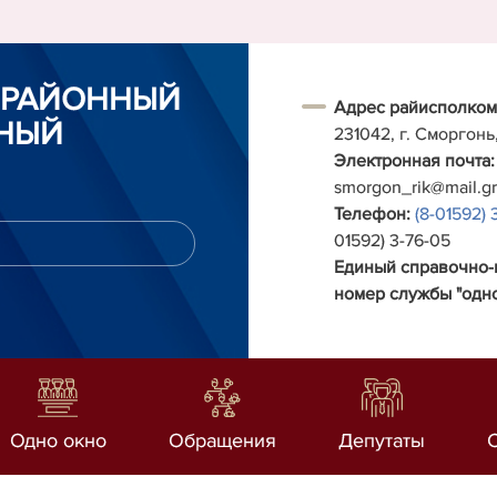
 РАЙОННЫЙ
Адрес райисполком
НЫЙ
231042, г. Сморгонь
Электронная почта:
smorgon_rik@mail.g
Телефон:
(8-01592) 
01592) 3-76-05
Единый справочно
номер службы "одно
Одно окно
Обращения
Депутаты