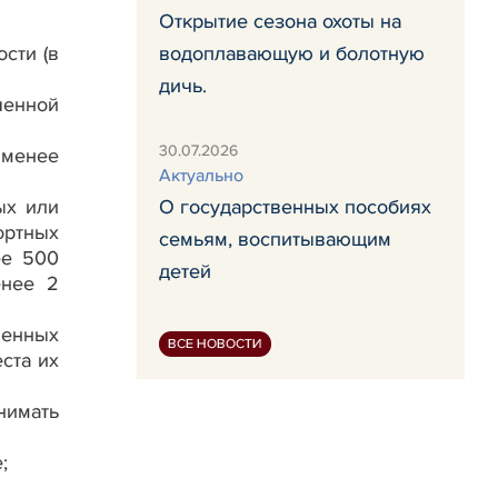
Открытие сезона охоты на
сти (в
водоплавающую и болотную
дичь.
ченной
30.07.2026
 менее
Актуально
ых или
О государственных пособиях
ортных
семьям, воспитывающим
ее 500
детей
енее 2
венных
ВСЕ НОВОСТИ
ста их
нимать
;