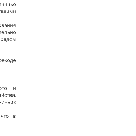
тничье
оящими
ования
ельно
 рядом
реходе
ого и
йства,
ничьих
 что в