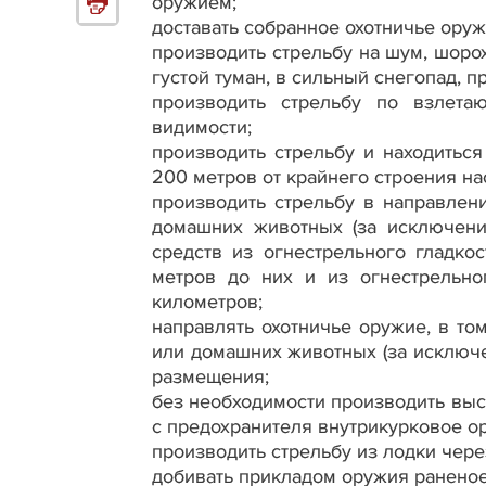
оружием;
доставать собранное охотничье оружи
производить стрельбу на шум, шорох
густой туман, в сильный снегопад, пр
производить стрельбу по взлета
видимости;
производить стрельбу и находитьс
200 метров от крайнего строения на
производить стрельбу в направлен
домашних животных (за исключени
средств из огнестрельного гладко
метров до них и из огнестрельн
километров;
направлять охотничье оружие, в то
или домашних животных (за исключе
размещения;
без необходимости производить выс
с предохранителя внутрикурковое о
производить стрельбу из лодки чере
добивать прикладом оружия раненое