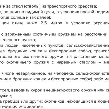
е за ствол (стволы) из транспортного средства;
, по неясно видимой цели, в условиях плохой видимо
отив солнца и так далее);
ющей птице ниже 2,5 метра в условиях ограни
я с заряженным охотничьим оружием на расстоянии
селенного пункта;
ии людей, населенных пунктов, сельскохозяйственн
ем бродячих кошек и беспородных собак), трансп
ствольного охотничьего оружия на расстоянии мен
ого охотничьего оружия с нарезным стволом – м
м числе незаряженное, на человека, сельскохозяйст
нием бродячих кошек и беспородных собак) либо ме
трел, взводить курок внешнекуркового оружия или с
ружие;
з гребцов или других охотников, находящихся в лодке
 охотничье животное.