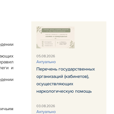
едении
вающих
05.08.2026
правил
Актуально
леги и
Перечень государственных
организаций (кабинетов),
едении
осуществляющих
наркологическую помощь
03.08.2026
ничьим
Актуально