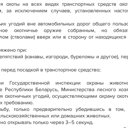
 охоты на всех видах транспортных средств охо
, за исключением случаев, установленных наст
ьих угодий вне автомобильных дорог общего польз
льное охотничье оружие собранным, но обязат
ом (стволами) вверх или в сторону от находящихся
ряжено при:
пятствий (канавы, изгороди, буреломы и другое), пе
 перед посадкой в транспортное средство;
и Государственной инспекции охраны животн
е Республики Беларусь, Министерства лесного хозя
ля охотничьих угодий, осуществляющими охрану охот
их требованию.
льбу, только предварительно убедившись в том,
ельскохозяйственных или домашних животных.
но открывать только через 3–5 секунд.