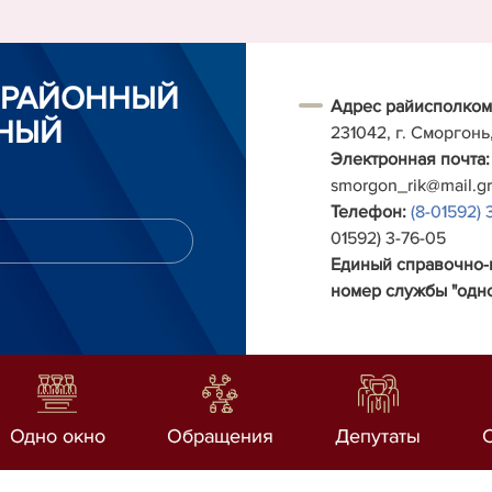
 РАЙОННЫЙ
Адрес райисполком
НЫЙ
231042, г. Сморгонь
Электронная почта:
smorgon_rik@mail.g
Телефон:
(8-01592) 
01592) 3-76-05
Единый справочно
номер службы "одно
Одно окно
Обращения
Депутаты