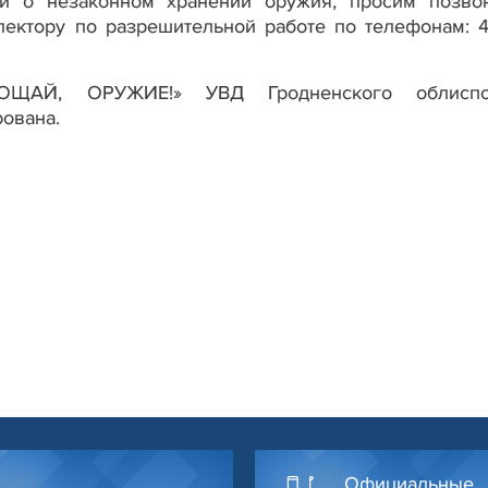
й о незаконном хранении оружия, просим позво
ектору по разрешительной работе по телефонам: 4
ОЩАЙ, ОРУЖИЕ!» УВД Гродненского облиспо
рована.
Официальные