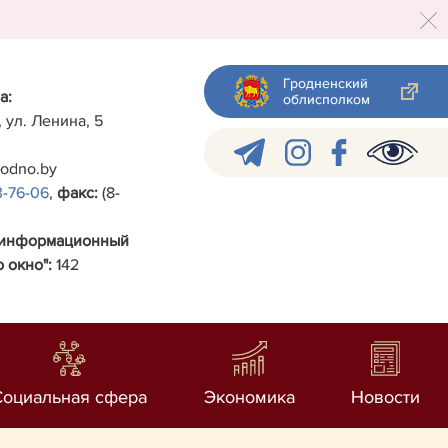
Гродненский
а:
облисполком
, ул. Ленина, 5
rodno.by
3-76-06
,
факс:
(8-
-информационный
 окно":
142
Социальная сфера
Экономика
Новости