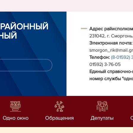
 РАЙОННЫЙ
Адрес райисполком
НЫЙ
231042, г. Сморгонь
Электронная почта:
smorgon_rik@mail.g
Телефон:
(8-01592) 
01592) 3-76-05
Единый справочно
номер службы "одно
Одно окно
Обращения
Депутаты