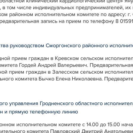
областной клинический кардиологический центр» Я
 в том числе индивидуальных предпринимателей, их 
ком районном исполнительном комитете по адресу: г. 
едварительная запись на прием по телефону 8 01591 2-8
тва руководством Сморгонского районного исполните
ыездной прием граждан в Кревском сельском исполнит
митета Гордей Андрей Валерьевич. Предварительная 
ездной прием граждан в Залесском сельском исполни
ного комитета Бычко Елена Николаевна. Предварител
ого управления Гродненского областного исполните
ан и прямую телефонную линию
онном исполнительном комитете с 14.00 до 15.00 нач
нительного комитета Павловский Дмитрий Анатольев