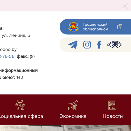
Гродненский
а:
облисполком
, ул. Ленина, 5
rodno.by
3-76-06
,
факс:
(8-
-информационный
 окно":
142
Социальная сфера
Экономика
Новости