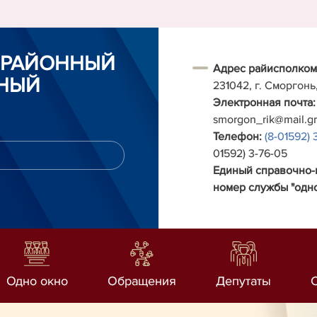
 РАЙОННЫЙ
Адрес райисполком
НЫЙ
231042, г. Сморгонь
Электронная почта:
smorgon_rik@mail.g
Телефон:
(8-01592) 
01592) 3-76-05
Единый справочно
номер службы "одно
Одно окно
Обращения
Депутаты