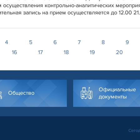
ам осуществления контрольно-аналитических меропри
тельная запись на прием осуществляется до 12.00 21
4
5
6
7
8
9
16
17
18
19
20
Официальные
Общество
документы
Сегод