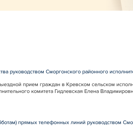
ва руководством Сморгонского районного исполните
.00 выездной прием граждан в Кревском сельском испо
нительного комитета Гидлевская Елена Владимировн
бботам) прямых телефонных линий руководством Смо