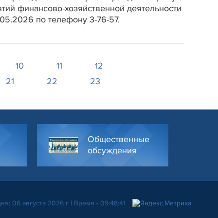
ятий финансово-хозяйственной деятельности
.05.2026 по телефону 3-76-57.
10
11
12
21
22
23
Общественные
обсуждения
ня: 06 августа 2026 г | Время - 09:48:42