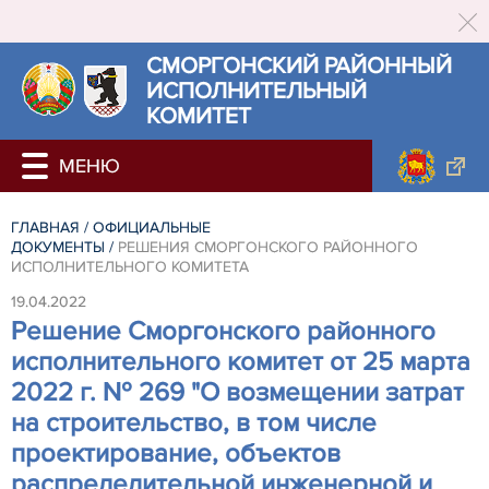
СМОРГОНСКИЙ РАЙОННЫЙ
ИСПОЛНИТЕЛЬНЫЙ
КОМИТЕТ
ГЛАВНАЯ
/
ОФИЦИАЛЬНЫЕ
ДОКУМЕНТЫ
/
РЕШЕНИЯ СМОРГОНСКОГО РАЙОННОГО
ИСПОЛНИТЕЛЬНОГО КОМИТЕТА
19.04.2022
Решение Сморгонского районного
исполнительного комитет от 25 марта
2022 г. № 269 "О возмещении затрат
на строительство, в том числе
проектирование, объектов
распределительной инженерной и