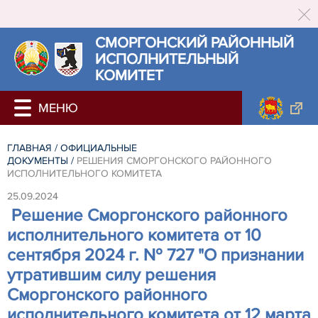
СМОРГОНСКИЙ РАЙОННЫЙ
ИСПОЛНИТЕЛЬНЫЙ
КОМИТЕТ
ГЛАВНАЯ
/
ОФИЦИАЛЬНЫЕ
ДОКУМЕНТЫ
/
РЕШЕНИЯ СМОРГОНСКОГО РАЙОННОГО
ИСПОЛНИТЕЛЬНОГО КОМИТЕТА
25.09.2024
Решение Сморгонского районного
исполнительного комитета от 10
сентября 2024 г. № 727 "О признании
утратившим силу решения
Сморгонского районного
исполнительного комитета от 12 марта