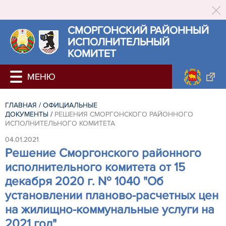
СМОРГОНСКИЙ РАЙОННЫЙ
ИСПОЛНИТЕЛЬНЫЙ
КОМИТЕТ
ГЛАВНАЯ
/
ОФИЦИАЛЬНЫЕ
ДОКУМЕНТЫ
/
РЕШЕНИЯ СМОРГОНСКОГО РАЙОННОГО
ИСПОЛНИТЕЛЬНОГО КОМИТЕТА
04.01.2021
Решение Сморгонского районного
исполнительного комитета от 15
декабря 2020 г. № 1040 "Об
установлении планово-расчетных цен
на жилищно-коммунальные услуги на
2021 год"