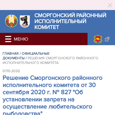
СМОРГОНСКИЙ РАЙОННЫЙ
ИСПОЛНИТЕЛЬНЫЙ
КОМИТЕТ
ГЛАВНАЯ
/
ОФИЦИАЛЬНЫЕ
ДОКУМЕНТЫ
/
РЕШЕНИЯ СМОРГОНСКОГО РАЙОННОГО
ИСПОЛНИТЕЛЬНОГО КОМИТЕТА
07.10.2020
Решение Сморгонского районного
исполнительного комитета от 30
сентября 2020 г. № 827 "Об
установлении запрета на
осуществление любительского
рыболовства"