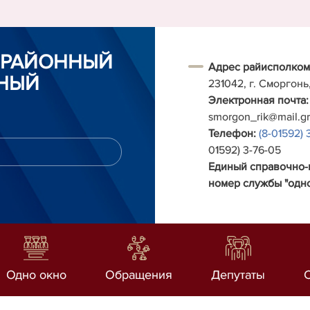
 РАЙОННЫЙ
Адрес райисполком
НЫЙ
231042, г. Сморгонь
Электронная почта:
smorgon_rik@mail.g
Телефон:
(8-01592) 
01592) 3-76-05
Единый справочно
номер службы "одно
Одно окно
Обращения
Депутаты