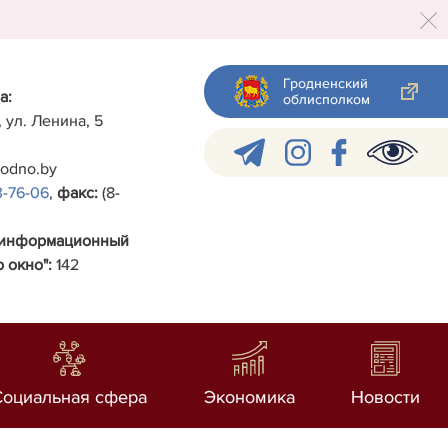
Гродненский
а:
облисполком
, ул. Ленина, 5
rodno.by
3-76-06
,
факс:
(8-
-информационный
 окно":
142
Социальная сфера
Экономика
Новости