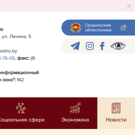
Гродненский
а:
облисполком
, ул. Ленина, 5
rodno.by
3-76-06
,
факс:
(8-
-информационный
 окно":
142
Социальная сфера
Экономика
Новости