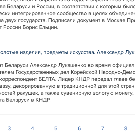
а Беларуси и России, в соответствии с которым был
ески интегрированное сообщество в целях объединен
а двух государств. Подписали документ в Москве П
т России Борис Ельцин.
золотые изделия, предметы искусства. Александр Лу
т Беларуси Александр Лукашенко во время официаль
телем Государственных дел Корейской Народно-Демо
корреспондент БЕЛТА. Лидер КНДР передал главе бе
азу, декорированную в традиционной для этой стра
остей ракушек, а также сувенирную золотую монету,
та Беларуси в КНДР.
3
4
5
6
7
8