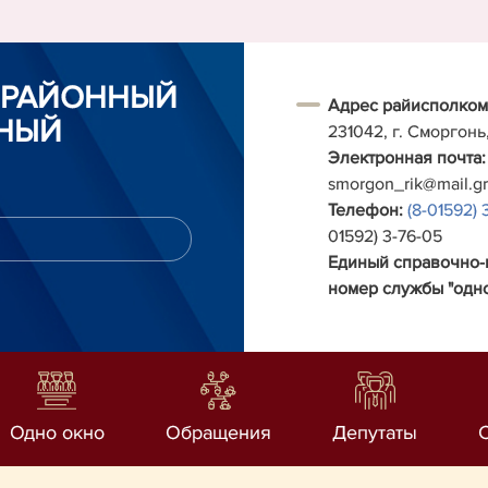
 РАЙОННЫЙ
Адрес райисполком
НЫЙ
231042, г. Сморгонь
Электронная почта:
smorgon_rik@mail.g
Телефон:
(8-01592) 
01592) 3-76-05
Единый справочно
номер службы "одно
Одно окно
Обращения
Депутаты