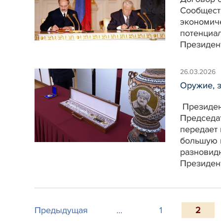
Сообществ
экономич
потенциал
Президен
26.03.2026
Оружие, 
Президен
Председа
передает 
большую в
разновидн
Президен
Предыдущая
...
1
2