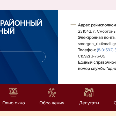
 РАЙОННЫЙ
Адрес райисполком
НЫЙ
231042, г. Сморгонь
Электронная почта:
smorgon_rik@mail.g
Телефон:
(8-01592) 
01592) 3-76-05
Единый справочно
номер службы "одно
Одно окно
Обращения
Депутаты