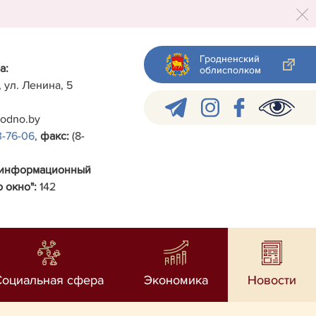
Гродненский
а:
облисполком
, ул. Ленина, 5
rodno.by
3-76-06
,
факс:
(8-
-информационный
 окно":
142
Социальная сфера
Экономика
Новости