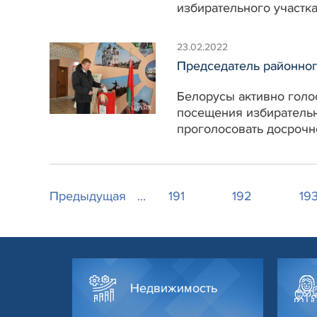
избирательного участк
23.02.2022
Председатель районног
Белорусы активно голо
посещения избирательн
проголосовать досрочно
Предыдущая
...
191
192
19
Недвижимость