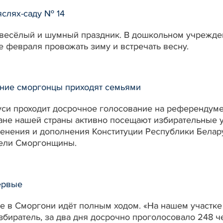
яслях-саду № 14
 весёлый и шумный праздник. В дошкольном учрежден
е февраля провожать зиму и встречать весну.
ание сморгонцы приходят семьями
си проходит досрочное голосование на референдуме
ане нашей страны активно посещают избирательные уч
енения и дополнения Конституции Республики Белару
тели Сморгонщины.
ервые
 в Сморгони идёт полным ходом. «На нашем участке 
збиратель, за два дня досрочно проголосовало 248 ч