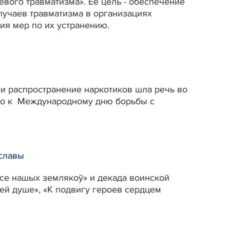
евого травматизма». Её цель - обеспечение
лучаев травматизма в организациях
ия мер по их устранению.
 и распространение наркотиков шла речь во
го к Международному дню борьбы с
 славы
ёсе нашых землякоў» и декада воинской
ей душе», «К подвигу героев сердцем