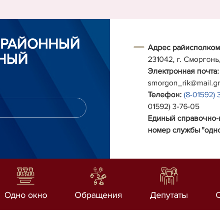
 РАЙОННЫЙ
Адрес райисполком
НЫЙ
231042, г. Сморгонь
Электронная почта:
smorgon_rik@mail.g
Телефон:
(8-01592) 
01592) 3-76-05
Единый справочно
номер службы "одно
Одно окно
Обращения
Депутаты