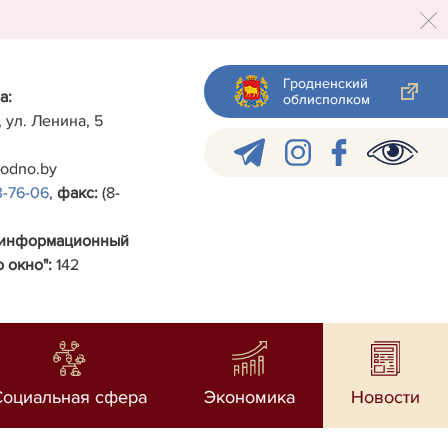
Гродненский
а:
облисполком
, ул. Ленина, 5
rodno.by
3-76-06
,
факс:
(8-
-информационный
 окно":
142
Социальная сфера
Экономика
Новости