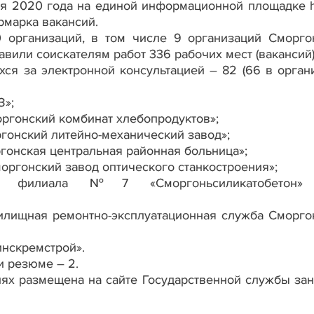
я 2020 года на единой информационной площадке htt
рмарка вакансий.
0 организаций, в том числе 9 организаций Сморго
тавили соискателям работ 336 рабочих мест (вакансий)
хся за электронной консультацией – 82 (66 в орган
З»;
оргонский комбинат хлебопродуктов»;
ргонский литейно-механический завод»;
ргонская центральная районная больница»;
оргонский завод оптического станкостроения»;
и филиала №7 «Сморгоньсиликатобетон
илищная ремонтно-эксплуатационная служба Сморго
инскремстрой».
 резюме – 2.
х размещена на сайте Государственной службы зан