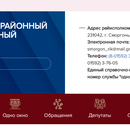
 РАЙОННЫЙ
Адрес райисполком
НЫЙ
231042, г. Сморгонь
Электронная почта:
smorgon_rik@mail.g
Телефон:
(8-01592) 
01592) 3-76-05
Единый справочно
номер службы "одно
Одно окно
Обращения
Депутаты