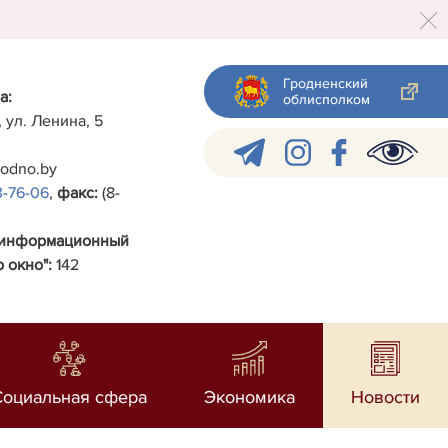
Гродненский
а:
облисполком
, ул. Ленина, 5
rodno.by
3-76-06
,
факс:
(8-
-информационный
 окно":
142
Социальная сфера
Экономика
Новости