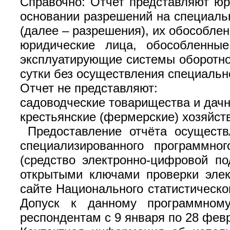
Справочно: Отчет представляют ю
основании разрешений на специаль
(далее – разрешения), их обособл
юридические лица, обособленны
эксплуатирующие системы оборотног
сутки без осуществления специальн
Отчет не представляют:
садоводческие товарищества и дач
крестьянские (фермерские) хозяйст
Предоставление отчёта осуществ
специализированного программно
(средство электронно-цифровой по
открытыми ключами проверки эле
сайте Национального статистическог
Допуск к данному программному
респондентам с 9 января по 28 февр