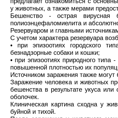
предлагает ознакомиться с основн
у животных, а также мерами предос
Бешенство - острая вирусная б
полиоэнцефаломиелита и абсолютно
Резервуаром и главными источникам
С учетом характера резервуара возб
•
при эпизоотиях городского ти
безнадзорные собаки и кошки;
•
при эпизоотиях природного типа -
повышенной плотностью их популяц
Источником заражения также могут б
Заражение человека и животных пр
бешенства в результате укуса или
оболочек.
Клиническая картина сходна у жи
буйной и тихой.