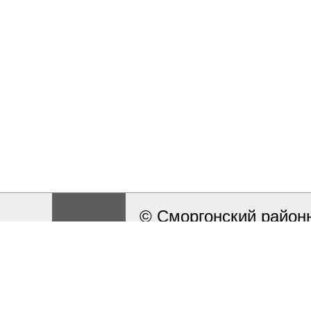
© Сморгонский районн
Разработка и поддерж
Работа сайта ведётся
сообщать на электрон