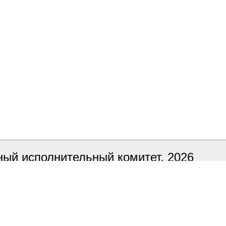
ый исполнительный комитет, 2026
ка сайта
БЕЛТА
 в тестовом режиме, в случае обнаруже
ный адрес it@smorgon.gov.by