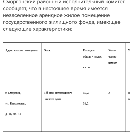
Сморгонский районный исполнительный комитет
сообщает, что в настоящее время имеется
незаселенное арендное жилое помещение
государственного жилищного фонда, имеющее
следующие характеристики:
Адрес жилого помещения
Этаж
Площадь,
Коли-
Уро
общая / жилая,
чество
комнат
кв. м
г. Сморгонь,
5-й этаж пятиэтажного
56,2/
2
жил
жилого дома
пот
ул. Инженерная,
31,2
д. 16, кв. 11