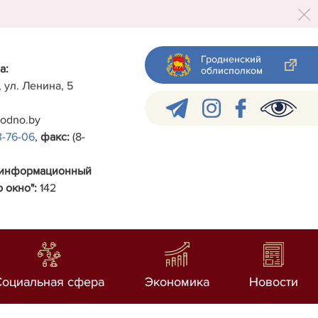
Гродненский
а:
облисполком
, ул. Ленина, 5
rodno.by
3-76-06
,
факс:
(8-
-информационный
 окно":
142
Социальная сфера
Экономика
Новости