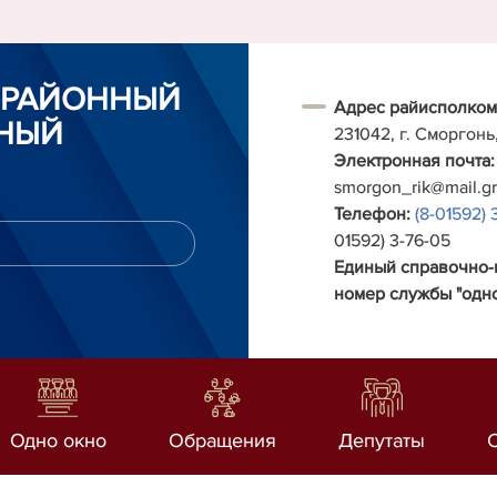
 РАЙОННЫЙ
Адрес райисполком
НЫЙ
231042, г. Сморгонь
Электронная почта:
smorgon_rik@mail.g
Телефон:
(8-01592) 
01592) 3-76-05
Единый справочно
номер службы "одно
Одно окно
Обращения
Депутаты