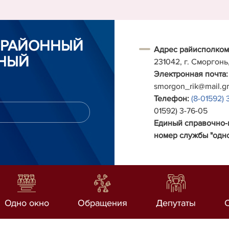
 РАЙОННЫЙ
Адрес райисполком
НЫЙ
231042, г. Сморгонь
Электронная почта:
smorgon_rik@mail.g
Телефон:
(8-01592) 
01592) 3-76-05
Единый справочно
номер службы "одно
Одно окно
Обращения
Депутаты