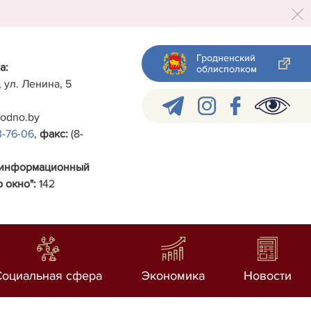
Гродненский
а:
облисполком
, ул. Ленина, 5
rodno.by
3-76-06
,
факс:
(8-
-информационный
 окно":
142
Социальная сфера
Экономика
Новости