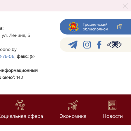
Гродненский
а:
облисполком
, ул. Ленина, 5
rodno.by
3-76-06
,
факс:
(8-
-информационный
 окно":
142
Социальная сфера
Экономика
Новости