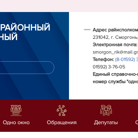
 РАЙОННЫЙ
Адрес райисполком
НЫЙ
231042, г. Сморгонь
Электронная почта:
smorgon_rik@mail.g
Телефон:
(8-01592) 
01592) 3-76-05
Единый справочно
номер службы "одно
Одно окно
Обращения
Депутаты