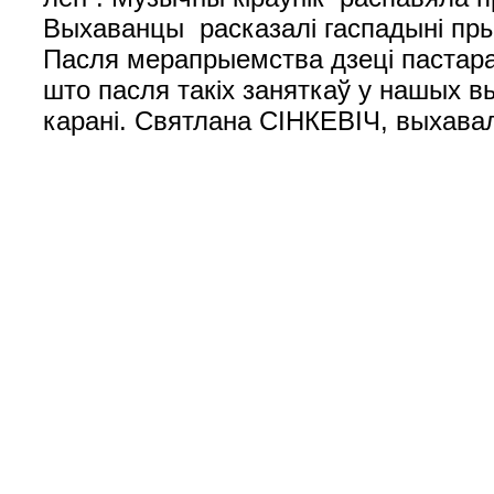
Выхаванцы расказалі гаспадыні прыка
Пасля мерапрыемства дзеці пастар
што пасля такіх заняткаў у нашых в
карані. Святлана СІНКЕВІЧ, выхава