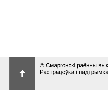
© Смаргонскi раённы вык
Распрацоўка і падтрымка