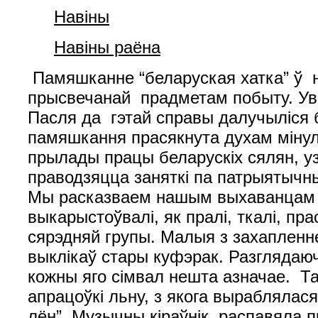
Навiны
Навiны раёна
Памяшканне “беларуская хатка” ў 
прысвечанай прадметам побыту. Уве
Пасля да гэтай справы далучыліся 
памяшкання прасякнута духам мінул
прылады працы беларускіх сялян, у
праводзяцца заняткі па патрыятычн
Мы расказваем нашым выхаванцам пра
выкарыстоўвалі, як пралі, ткалі, п
сярэдняй групы. Малыя з захапленн
выклікаў стары куфэрак. Разглядаюч
кожны яго сімвал нешта азначае. Та
апрацоўкі льну, з якога выраблялася
лён”. Музычны кіраўнік распавяла пр